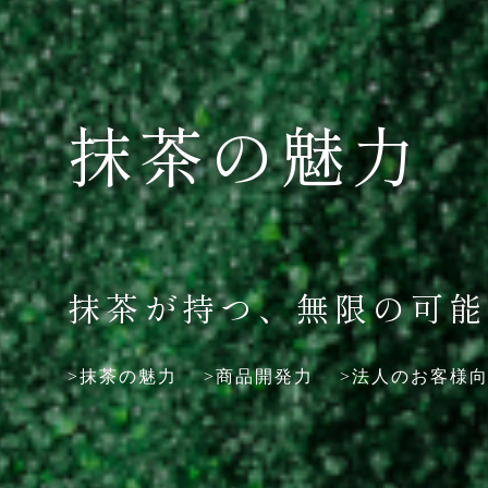
抹茶
の魅力
抹茶
が持つ、無限の可能
>
抹茶
の魅力
>商品開発力
>法人のお客様