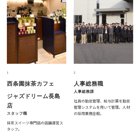
西条園
抹茶
カフェ
人事総務職
人事総務課
ジャズドリーム長島
社員の勤怠管理、給与計算を勤怠
店
管理システムを用いて管理。人材
の採用業務全般。
スタッフ職
抹茶
スイーツ専門店の店舗運営ス
タッフ。