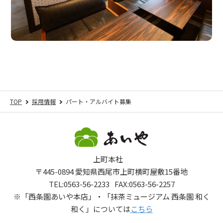
TOP
採用情報
パート・アルバイト募集
上町本社
〒445-0894 愛知県西尾市上町横町屋敷15番地
TEL:
0563-56-2233
FAX:0563-56-2257
※
「西条園あいや本店」・「抹茶ミュージアム 西条園 和く
和く」については
こちら